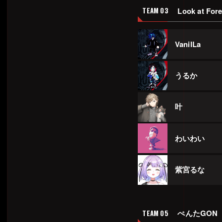
Look at For
TEAM 03
VanilLa
うるか
叶
わいわい
紫宮るな
ぺんたGON
TEAM 05