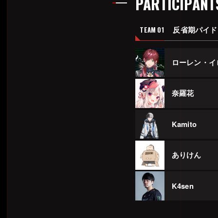
PARTICIPANT
反省期パイド
TEAM 01
ローレン・イ
奈羅花
Kamito
ありけん
K4sen