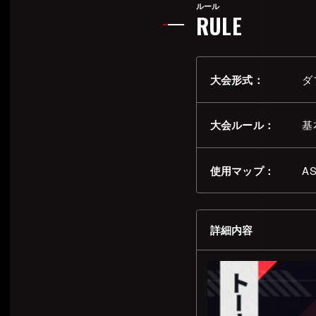
ルール
RULE
2022.01.30 (Sun) 19:00~
ARCHIVE
第1回
Crazy Raccoon Cup Rainbow Six Siege
2024.7.20(Sat)
ARCHIVE
大会形式：
ダ
第4回
Crazy Raccoon Cup Overwatch2
2024.2.28(Sun)
ARCHIVE
大会ルール：
基
第1回
Crazy Raccoon Cup MY HERO ACADEMIA ULTRA RUMBLE
使用マップ：
AS
詳細内容