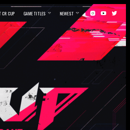
T CR CUP
GAME TITLES
NEWEST