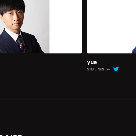
ド
yue
SNS LINKS
ポイント時の順位決定
が同率だった場合には以下の優先順位に従って順位を決定する。
取得ラウンド数が高いほう
ナイフバトル
ラウンド、ナイフのみの戦闘、武器・アビリティ使用不可。