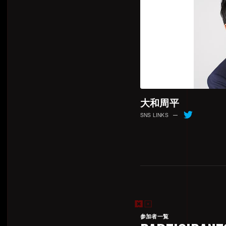
・BO3
UPPER FINAL
LOWER FINAL
GRAND FINAL
5,7位決定戦
・BO2
LOWERの第一ラウン
大和周平
SNS LINKS
・BO1
上記以外の対戦
■BO2における同一
チームの最終ポイント
(1) 該当マッチの総
(2) ヘイブンB前での
※ナイフバトルは、1
参加者一覧