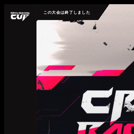
この大会は終了しました
は
T CR CUP
トル
TITLE
RIVALS
OF LEGENDS
NT