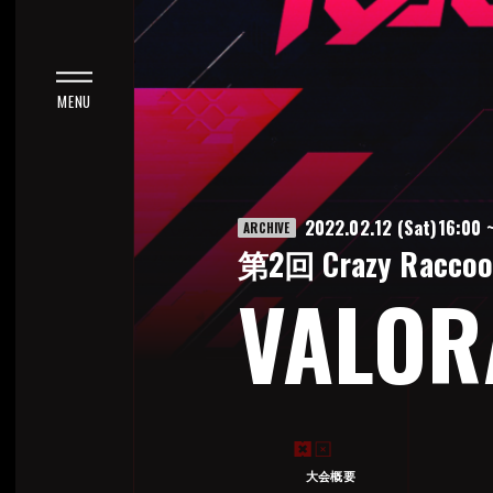
N
FIGHTER 6
 F
GENDS
2022.02.12 (Sat)16:00 ~
ARCHIVE
第2回 Crazy Raccoo
 SIX SIEGE
VALOR
TCH2
 ACADEMIA ULTRA RUMBLE
大会概要