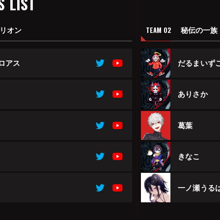
S LIST
リオン
秘伝の一族
TEAM 02
ロアス
だるまいず
ありさか
葛葉
きなこ
一ノ瀬うる