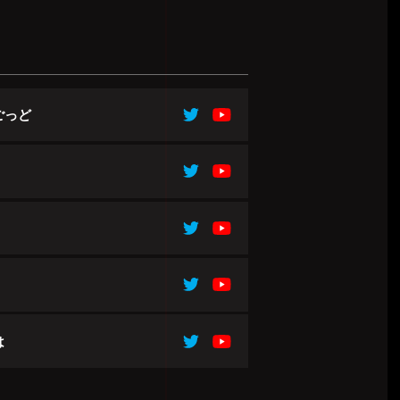
ごっど
は