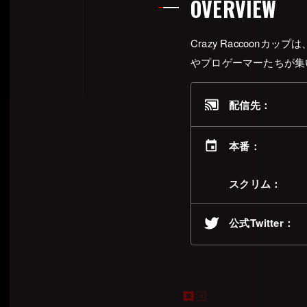
OVERVIEW
ST
Crazy Raccoonカ
2025.4.20(Sun)
ARCHIVE
第1回
Crazy Raccoon Cup Marvel Rivals
やプロゲーマーたちが集
2024.3.9(Sat) , 2024.3.10(sun) 16:00~
ARCHIVE
第1回
Crazy Raccoon Cup League of Legends
配信先：
2024.11.25(Mon) / 2024.11.26(Tue)
ARCHIVE
第9回
Crazy Raccoon Cup Valorant
本番：
2023.10.22(Sun) 19:00~
ARCHIVE
第1回
Crazy Raccoon Cup Pokémon Scarlet and Violet
スクリム：
2025.2.16 SUN
NEW
第7回
Crazy Raccoon Cup Street Fighter 6
公式Twitter：
2023.8.13 (Sun)
NEW
第1回
Crazy Raccoon Cup Project F Supported by GiGO
2023.1.21(sat) 18:00~
ARCHIVE
第10回
Crazy Raccoon Cup Apex Legends