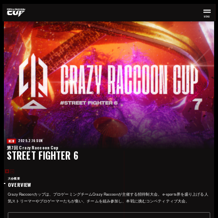
CR CUPとは
ABOUT CR CUP
ゲームタイトル
GAME TITLE
No.01
MARVEL RIVALS
No.02
LEAGUE OF LEGENDS
No.03
VALORANT
No.04
POKÉMON
No.05
2025.2.16 SUN
NEW
STREET FIGHTER 6
第7回 Crazy Raccoon Cup
STREET FIGHTER 6
No.06
PROJECT F
No.07
APEX LEGENDS
大会概要
OVERVIEW
No.08
RAINBOW SIX SIEGE
Crazy Raccoonカップは、プロゲーミングチームCrazy Raccoonが主催する招待制大会。 e-sports界を盛り上げる人
気ストリーマーやプロゲーマーたちが集い、チームを組み参加し、本戦に挑むコンペティティブ大会。
No.09
OVERWATCH2