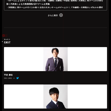
・4チームによるポイント形式の総当たり戦 ・先鋒戦 / 次鋒戦 / 中堅戦 / 副将戦 / 大将戦と 両チームの大将を
除く代表者による大将挑戦戦の計7ゲームを実施
・対戦順は 両チームがダイスを振り 出目の大きいチームがゲーム1として先鋒戦～大将戦のいずれかを選択
・ゲーム2以降は 直前のゲームで敗北したチームが選択 ※大将挑戦戦は 各マッチのゲーム1開始までに代表
者を選出し運営に提出 大将戦終了時点でポイント優位チームが先に実施
・各ゲームは2バトル先取(BO3) 大将挑戦戦は1バトル先取(BO1)で勝利
・1ゲーム勝利につき 1ポイントを付与 大将挑戦戦で挑戦者が勝利した場合3ポイントを付与 ※大将挑戦戦で
大将が勝利しても 両チームに加点も減点もなし
・各マッチは 7ゲームの合計ポイントの多いチームが勝利
・7ゲームの合計ポイントが同点の場合は 以下のマッチタイブレーカーを適用
■順位決定タイブレーカー
①同率チームに勝利したチーム
キャスト
CAST
②ゲーム勝利数とゲーム敗北数の差分が大きいチーム
③バトル勝利数とバトル敗北数の差分が大きいチーム
※マッチタイブレーカーの結果は ②と③の適用範囲外
決勝戦
・ポイント形式の団体戦
・先鋒戦 / 次鋒戦 / 中堅戦 / 副将戦 / 大将戦と 両チームの大将を除く代表者による大将挑戦戦の計7ゲームを
実施
平岩 康佑
・対戦順は 両チームがダイスを振り 出目の大きいチームがゲーム1として先鋒戦～大将戦のいずれかを選択
SNS LINKS
・ゲーム2以降は 直前のゲームで敗北したチームが選択 ※大将挑戦戦は ゲーム1開始までに代表者を選出し
運営に提出 大将戦終了時点でポイント優位チームが先に実施
・各ゲームは3バトル先取(BO5) 大将挑戦戦は1バトル先取(BO1)で勝利
・1ゲーム勝利につき 1ポイントを付与 大将挑戦戦で挑戦者が勝利した場合3ポイントを付与 ※大将挑戦戦で
大将が勝利しても 両チームに加点も減点もなし
・7ゲームの合計ポイントの多いチームが優勝
・7ゲームの合計ポイントが同点の場合は 以下のマッチタイブレーカーを適用
■マッチタイブレーカー＜果たし状＞
大将挑戦戦前までのポイント優位チームは運営のアナウンス後2分以内に 先鋒戦〜大将戦のいずれかを選択し